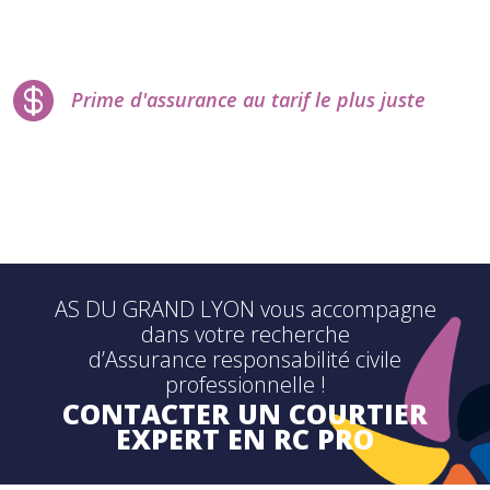

Prime d'assurance au tarif le plus juste
AS DU GRAND LYON vous accompagne
dans votre recherche
d’Assurance responsabilité civile
professionnelle !
CONTACTER UN COURTIER
EXPERT EN RC PRO