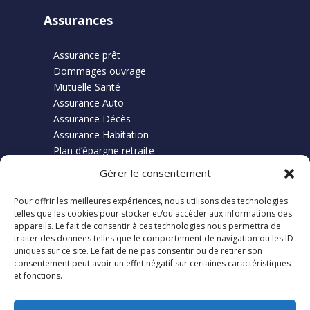
Assurances
Assurance prêt
Dommages ouvrage
Mutuelle Santé
Assurance Auto
Assurance Décès
Assurance Habitation
Plan d’épargne retraite
Gérer le consentement
Pour offrir les meilleures expériences, nous utilisons des technologies
Finance
telles que les cookies pour stocker et/ou accéder aux informations des
appareils. Le fait de consentir à ces technologies nous permettra de
traiter des données telles que le comportement de navigation ou les ID
Credit Immobilier
uniques sur ce site. Le fait de ne pas consentir ou de retirer son
Rachat Crédit
consentement peut avoir un effet négatif sur certaines caractéristiques
et fonctions.
Restructuration Prêt