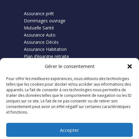
Assurance prêt
Dommages ouvrage
Mutuelle Santé
Assurance Auto
Assurance Décès
Assurance Habitation
Plan d’épargne retraite
Gérer le consentement
Pour offrir les meilleures expériences, nous utilisons des technologies
Finance
telles que les cookies pour stocker et/ou accéder aux informations des
appareils. Le fait de consentir à ces technologies nous permettra de
traiter des données telles que le comportement de navigation ou les ID
Credit Immobilier
uniques sur ce site. Le fait de ne pas consentir ou de retirer son
Rachat Crédit
consentement peut avoir un effet négatif sur certaines caractéristiques
et fonctions.
Restructuration Prêt
Accepter