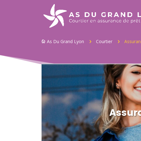
As Du Grand Lyon
Courtier
Assuran
5
5

Assur