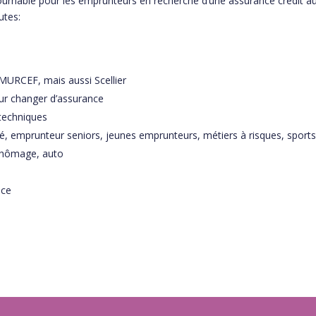
urnable pour les emprunteurs en recherche d’une assurance credit au me
utes:
 MURCEF, mais aussi Scellier
ur changer d’assurance
 techniques
té, emprunteur seniors, jeunes emprunteurs, métiers à risques, spor
 chômage, auto
nce