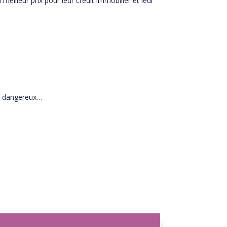
illeur prix pour leur credit immobilier et leur
ts dangereux…