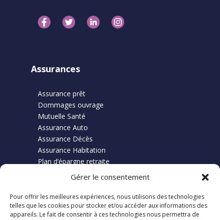
Assurances
Assurance prêt
Dommages ouvrage
Mutuelle Santé
Assurance Auto
Assurance Décès
Assurance Habitation
Plan d’épargne retraite
Gérer le consentement
Pour offrir les meilleures expériences, nous utilisons des technologies
Finance
telles que les cookies pour stocker et/ou accéder aux informations des
appareils. Le fait de consentir à ces technologies nous permettra de