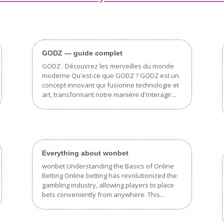
GODZ — guide complet
GODZ : Découvrez les merveilles du monde
moderne Qu'est-ce que GODZ ? GODZ est un
concept innovant qui fusionne technologie et
art, transformant notre manière d'interagir...
Everything about wonbet
wonbet Understanding the Basics of Online
Betting Online betting has revolutionized the
gambling industry, allowing players to place
bets conveniently from anywhere. This...