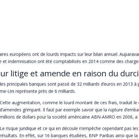
ncaires européens ont de lourds impacts sur leur bilan annuel. Aupar
de et indemnisation ont été comptabilisés en 2014 comme des charges 
r litige et amende en raison du durci
des principales banques sont passé de 32 milliards d’euros en 2013 à p
me-Uni représente près de 6 milliards.
Cette augmentation, comme le lourd montant de ces frais, traduit le 
d’amendes grimpant. Il faut par exemple savoir que la rupture d’emb
millions de dollars pour la société américaine ABN-AMRO en 2006, a 
Le risque juridique et ce qui en découle n’empêche cependant pas les
résultats. En effet, sur 16 banques étudiées, BNP Paribas ainsi que 