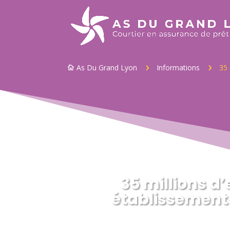
As Du Grand Lyon
Informations
35 
5
5

35 millions d
établissement