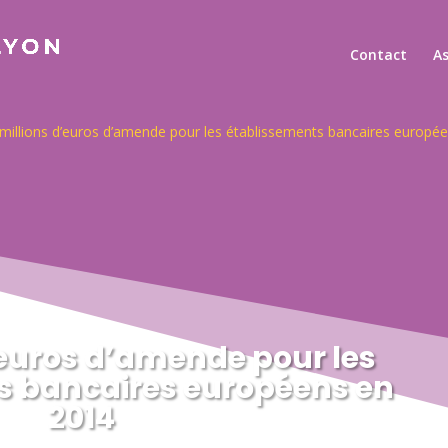
Contact
A
millions d’euros d’amende pour les établissements bancaires europé
’euros d’amende pour les
s bancaires européens en
2014