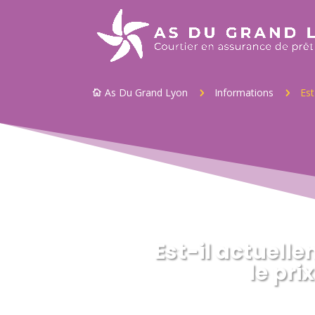
As Du Grand Lyon
Informations
Est
5
5

Est-il actuell
le pri