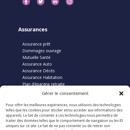
Assurances
Assurance prêt
Dommages ouvrage
Mutuelle Santé
Assurance Auto
Assurance Décès
Assurance Habitation
Plan d’épargne retraite
Gérer le consentement
Pour offrir les meilleures expériences, nous utilisons des technologies
Finance
telles que les cookies pour stocker et/ou accéder aux informations des
appareils. Le fait de consentir à ces technologies nous permettra de
traiter des données telles que le comportement de navigation ou les ID
Credit Immobilier
uniques sur ce site. Le fait de ne pas consentir ou de retirer son