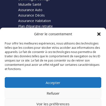
Mutuelle Santé
Assurance Auto
Assurance Décès
Assurance Habitation
Plan d’épargne retraite
Gérer le consentement
Pour offrir les meilleures expériences, nous utilisons des technologies
Finance
telles que les cookies pour stocker et/ou accéder aux informations des
appareils. Le fait de consentir à ces technologies nous permettra de
traiter des données telles que le comportement de navigation ou les ID
Credit Immobilier
uniques sur ce site. Le fait de ne pas consentir ou de retirer son
Rachat Crédit
consentement peut avoir un effet négatif sur certaines caractéristiques
et fonctions.
Restructuration Prêt
Accepter
Refuser
Rejoignez-nous
|
Foire aux Questions
|
Politique de
Voir les préférences